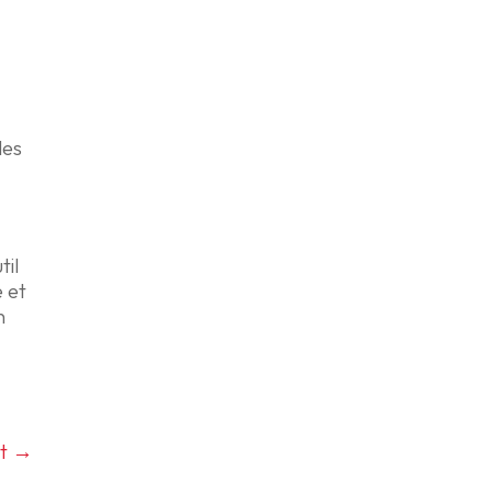
les
til
e et
n
t
→