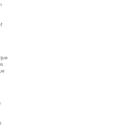
n
nt
e
 que
us
que
s
s